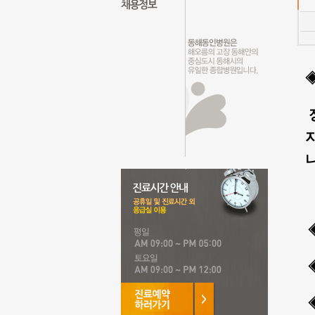
◈
니
◈
◈
◈